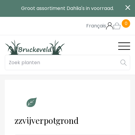
Overslaan
Groot assortiment Dahlia's in voorraad.
en
naar
0
de
Français
inhoud
gaan
Main
navig
zzvijverpotgrond