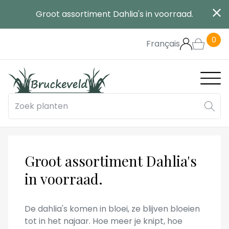
Overslaan
Groot assortiment Dahlia's in voorraad.
en
naar
0
de
Français
inhoud
gaan
Main
navig
Groot assortiment Dahlia's
in voorraad.
De dahlia's komen in bloei, ze blijven bloeien
tot in het najaar. Hoe meer je knipt, hoe