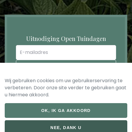
Uitnodiging Open Tuindagen
E-
mailadres
REGISTREER
Wij gebruiken cookies om uw gebruikerservaring te
verbeteren. Door onze site verder te gebruiken gaat
u hiermee akkoord.
OK, IK GA AKKOORD
© 2026 Bruckeveld
Footer
Privacy verklaring
NEE, DANK U