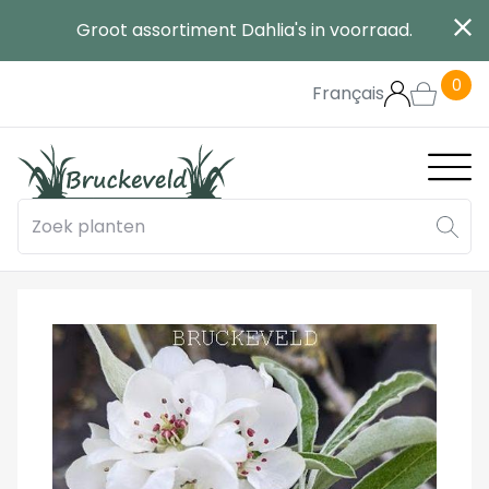
Overslaan
Groot assortiment Dahlia's in voorraad.
en
naar
0
de
Français
inhoud
gaan
Main
navig