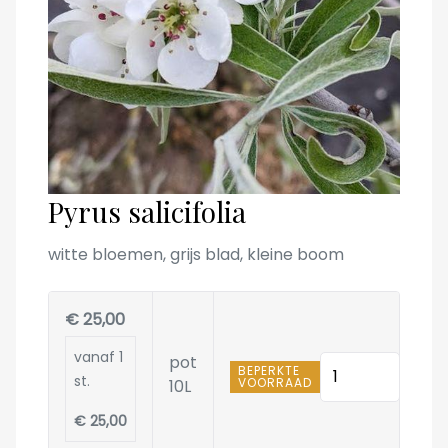
Pyrus salicifolia
witte bloemen, grijs blad, kleine boom
€ 25,00
vanaf 1
pot
Hoeveelheid
BEPERKTE
st.
VOORRAAD
10L
€ 25,00