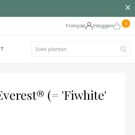
0
Français
Inloggen
CT
verest® (= 'Fiwhite'