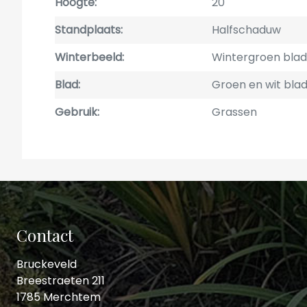
Hoogte
20
Standplaats
Halfschaduw
Winterbeeld
Wintergroen blad
Blad
Groen en wit bla
Gebruik
Grassen
Contact
Bruckeveld
Breestraeten 211
1785 Merchtem