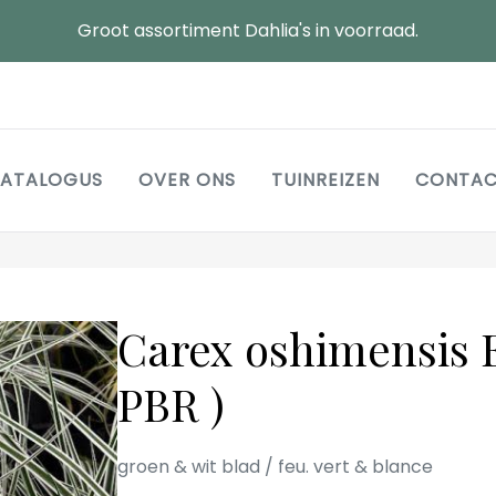
Groot assortiment Dahlia's in voorraad.
Main
ATALOGUS
OVER ONS
TUINREIZEN
CONTA
navigation
Carex oshimensis E
PBR )
groen & wit blad / feu. vert & blance