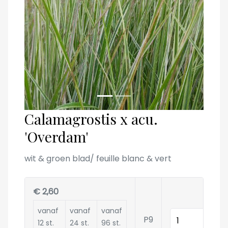
Calamagrostis x acu.
'Overdam'
wit & groen blad/ feuille blanc & vert
€ 2,60
vanaf
vanaf
vanaf
Hoeveelheid
P9
12 st.
24 st.
96 st.