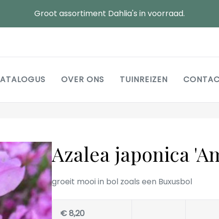
Groot assortiment Dahlia's in voorraad.
Main
ATALOGUS
OVER ONS
TUINREIZEN
CONTA
navigation
Azalea japonica 'A
groeit mooi in bol zoals een Buxusbol
€ 8,20