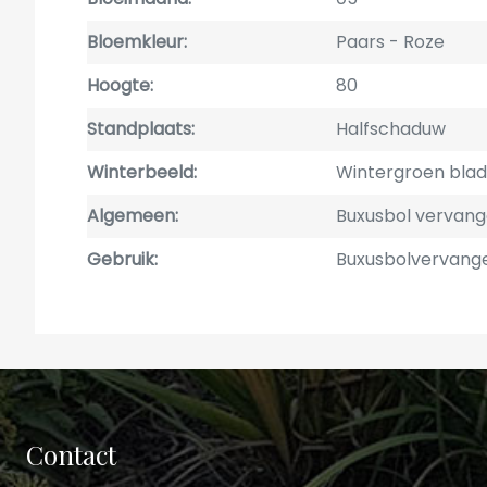
Bloemkleur
Paars
Roze
Hoogte
80
Standplaats
Halfschaduw
Winterbeeld
Wintergroen blad
Algemeen
Buxusbol vervang
Gebruik
Buxusbolvervang
Contact