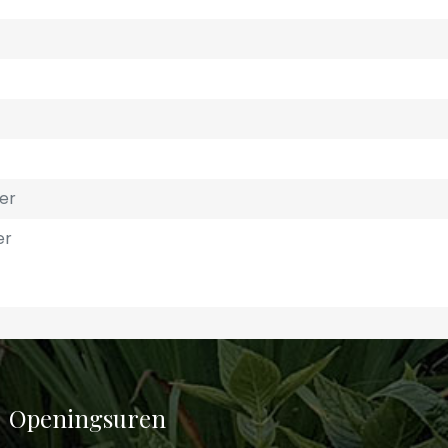
er
er
Openingsuren