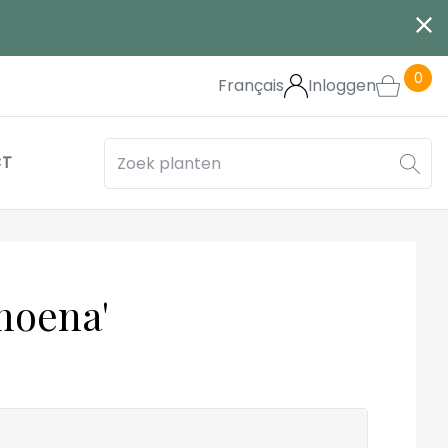
0
Français
Inloggen
CT
moena'