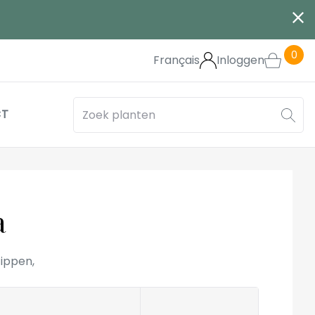
0
Français
Inloggen
CT
a
tippen,