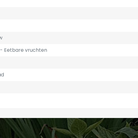
w
Eetbare vruchten
ad