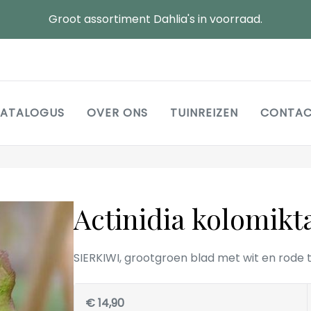
Groot assortiment Dahlia's in voorraad.
Main
ATALOGUS
OVER ONS
TUINREIZEN
CONTA
navigation
Actinidia kolomikt
SIERKIWI, grootgroen blad met wit en rode 
€ 14,90