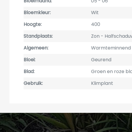
Bloeimaand
05
06
Bloemkleur
Wit
Hoogte
400
Standplaats
Zon - Halfschadu
Algemeen
Warmteminnend
Bloei
Geurend
Blad
Groen en roze bl
Gebruik
Klimplant