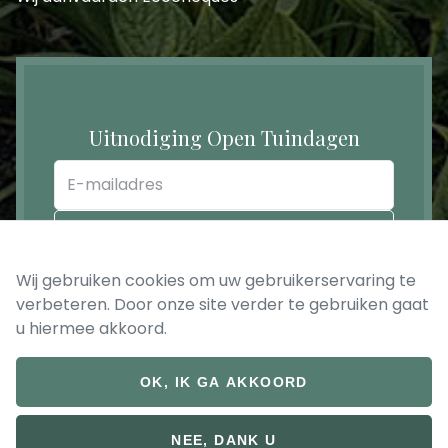
Uitnodiging Open Tuindagen
E-
mailadres
REGISTREER
Wij gebruiken cookies om uw gebruikerservaring te
verbeteren. Door onze site verder te gebruiken gaat
u hiermee akkoord.
OK, IK GA AKKOORD
© 2026 Bruckeveld
Footer
Privacy verklaring
NEE, DANK U