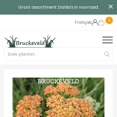
Overslaan
Groot assortiment Dahlia's in voorraad.
en
naar
0
de
Français
inhoud
gaan
Main
navig