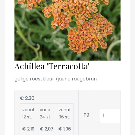
Achillea 'Terracotta'
gelige roestkleur /jaune rougebrun
€ 2,30
vanaf
vanaf
vanaf
Hoeveelheid
P9
12 st.
24 st.
96 st.
€ 2,19
€ 2,07
€ 1,96