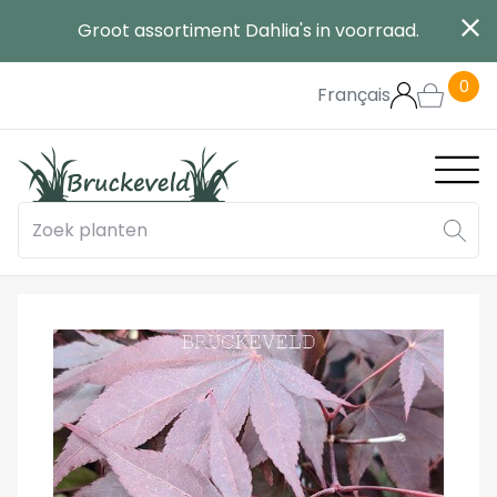
Overslaan
Groot assortiment Dahlia's in voorraad.
en
naar
0
de
Français
inhoud
gaan
Main
navig