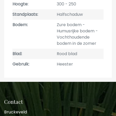
Hoogte
300
250
Standplaats
Halfschaduw
Bodem
Zure bodem
Humusrijke bodem
Vochthoudende
bodem in de zomer
Blad
Rood blad
Gebruik
Heester
Contact
Bruckeveld