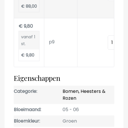
€ 88,00
€ 9,80
vanaf 1
Hoeveelh
p9
st.
€ 9,80
Eigenschappen
Categorie
Bomen, Heesters &
Rozen
Bloeimaand
05
06
Bloemkleur
Groen