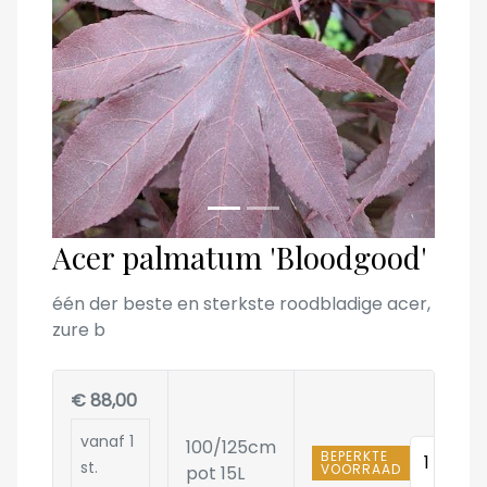
Acer palmatum 'Bloodgood'
één der beste en sterkste roodbladige acer,
zure b
€ 88,00
vanaf 1
100/125cm
Hoeveelh
BEPERKTE
st.
VOORRAAD
pot 15L