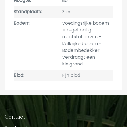
Hoogte
80
Standplaats
Zon
Bodem
Voedingsrijke bodem
= regelmatig
meststof geven
Kalkrijke bodem
Bodembedekker
Verdraagt een
kleigrond
Blad
Fijn blad
Contact