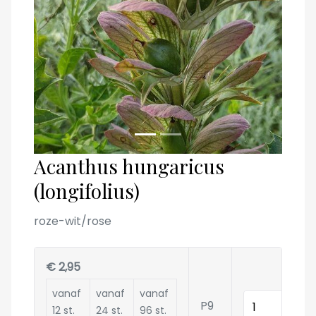
Acanthus hungaricus
(longifolius)
roze-wit/rose
€ 2,95
vanaf
vanaf
vanaf
Hoeveelheid
P9
12 st.
24 st.
96 st.