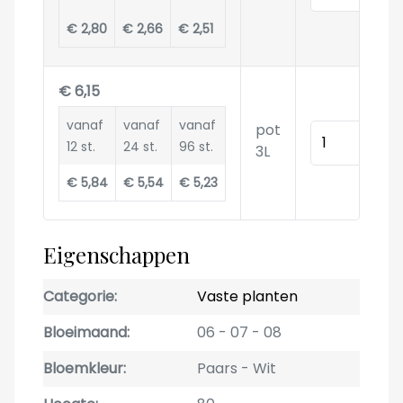
€ 2,80
€ 2,66
€ 2,51
€ 6,15
vanaf
vanaf
vanaf
pot
Hoeveelheid
12 st.
24 st.
96 st.
3L
€ 5,84
€ 5,54
€ 5,23
Eigenschappen
Categorie
Vaste planten
Bloeimaand
06
07
08
Bloemkleur
Paars
Wit