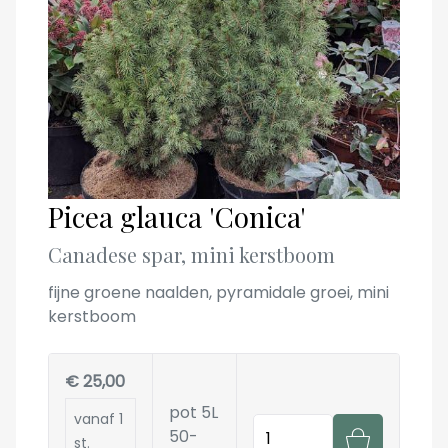
Picea glauca 'Conica'
Canadese spar, mini kerstboom
fijne groene naalden, pyramidale groei, mini
kerstboom
€ 25,00
pot 5L
vanaf 1
Hoeveelheid
50-
st.