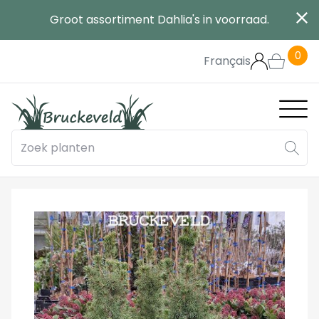
Overslaan
Groot assortiment Dahlia's in voorraad.
en
naar
0
de
Français
inhoud
gaan
Main
navig