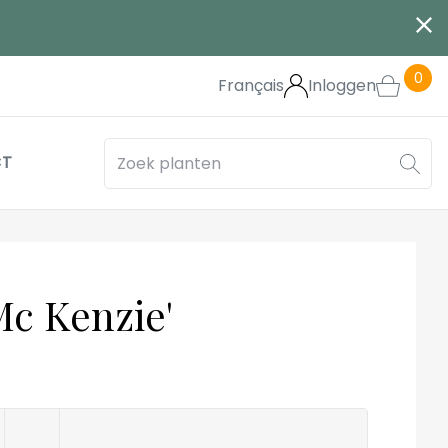
0
Français
Inloggen
CT
Mc Kenzie'