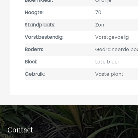
Bloemkleur
Oranje
Hoogte
70
Standplaats
Zon
Vorstbestendig
Vorstgevoelig
Bodem
Gedraineerde bod
Bloei
Late bloei
Gebruik
Vaste plant
Contact