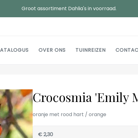
Groot assortiment Dahlia's in voorraad.
Main
ATALOGUS
OVER ONS
TUINREIZEN
CONTA
navigation
Crocosmia 'Emily 
oranje met rood hart / orange
€ 2,30