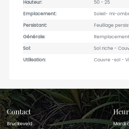
Hauteur
50
25
Emplacement
Soleil- mi-om
Persistant
Feuillage persi
Générale
Remplacement
Sol
Sol riche
Couv
Utilisation
Couvre -sol
V
Contact
Heur
Bruckeveld
Mardi a