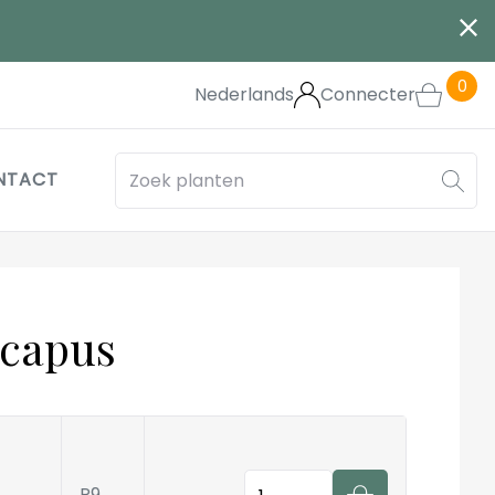
0
Nederlands
Connecter
NTACT
scapus
Quantité
P9