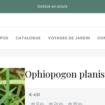
DAHLIA en stock
Main
OPOS
CATALOGUS
VOYAGES DE JARDIN
CO
navigation
Ophiopogon plani
€ 4,10
de 12 pc.
de 24 pc.
de 96 pc.