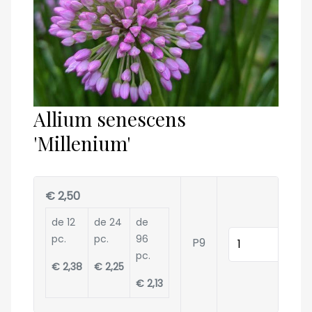
Allium senescens
'Millenium'
€ 2,50
de 12
de 24
de
Quantité
pc.
pc.
96
P9
pc.
€ 2,38
€ 2,25
€ 2,13