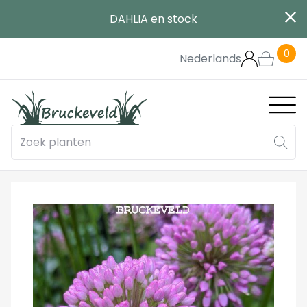
Aller
DAHLIA en stock
au
contenu
0
principal
Nederlands
Main
navig