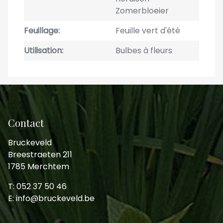
Zomerbloeier
Feuillage
Feuille vert d'été
Utilisation
Bulbes à fleurs
Contact
Bruckeveld
Breestraeten 211
1785 Merchtem
T: 052 37 50 46
E: info@bruckeveld.be