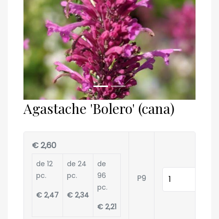
Agastache 'Bolero' (cana)
€ 2,60
de 12
de 24
de
Quantité
pc.
pc.
96
P9
pc.
€ 2,47
€ 2,34
€ 2,21