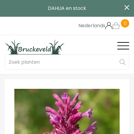
Aller
DAHLIA en stock
au
contenu
0
principal
Nederlands
Main
navig