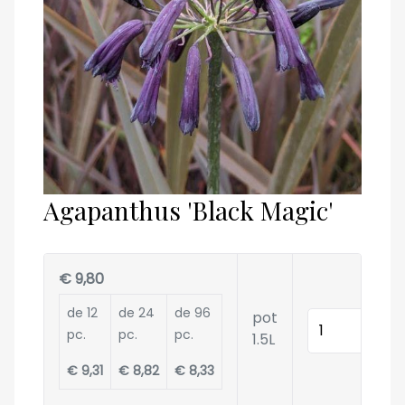
Agapanthus 'Black Magic'
€ 9,80
de 12
de 24
de 96
pot
Quantité
pc.
pc.
pc.
1.5L
€ 9,31
€ 8,82
€ 8,33