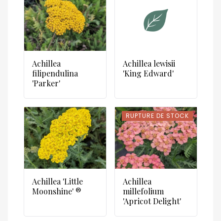
Achillea
Achillea lewisii
filipendulina
'King Edward'
'Parker'
RUPTURE DE STOCK
RUPTURE DE STOCK
Achillea 'Little
Achillea
Moonshine' ®
millefolium
'Apricot Delight'