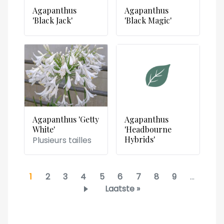
Agapanthus
Agapanthus
'Black Jack'
'Black Magic'
Agapanthus 'Getty
Agapanthus
White'
'Headbourne
Hybrids'
Plusieurs tailles
Pagination
Page
1
Page
2
Page
3
Page
4
Page
5
Page
6
Page
7
Page
8
Page
9
…
courante
Dernière
Laatste »
page