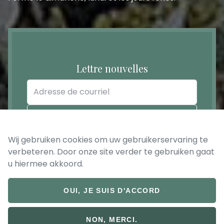
Lettre nouvelles
Adresse
de
courriel
ENREGISTRER
Wij gebruiken cookies om uw gebruikerservaring te
verbeteren. Door onze site verder te gebruiken gaat
u hiermee akkoord.
OUI, JE SUIS D'ACCORD
© 2026 Bruckeveld
Footer
NON, MERCI.
Privacy verklaring