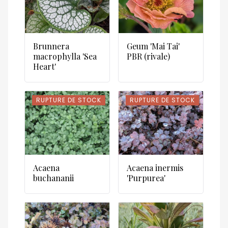
Brunnera
Geum 'Mai Tai'
macrophylla 'Sea
PBR (rivale)
Heart'
RUPTURE DE STOCK
RUPTURE DE STOCK
RUPTURE DE STOCK
RUPTURE DE STOCK
Acaena
Acaena inermis
buchananii
'Purpurea'