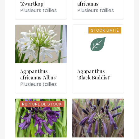
'Zwartkop'
africanus
Plusieurs tailles
Plusieurs tailles
STOCK LIMITÉ
STOCK LIMITÉ
Agapanthus
Agapanthus
africanus 'Albus'
'Black Buddist'
Plusieurs tailles
RUPTURE DE STOCK
RUPTURE DE STOCK