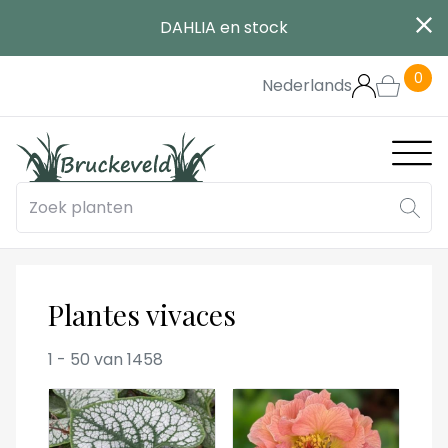
Aller
DAHLIA en stock
au
contenu
0
principal
Nederlands
Main
navig
Plantes vivaces
1
-
50
van
1458