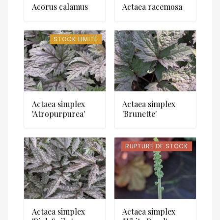
Acorus calamus
Actaea racemosa
STOCK LIMITÉ
STOCK LIMITÉ
Actaea simplex
Actaea simplex
'Atropurpurea'
'Brunette'
RUPTURE DE STOCK
RUPTURE DE STOCK
Actaea simplex
Actaea simplex