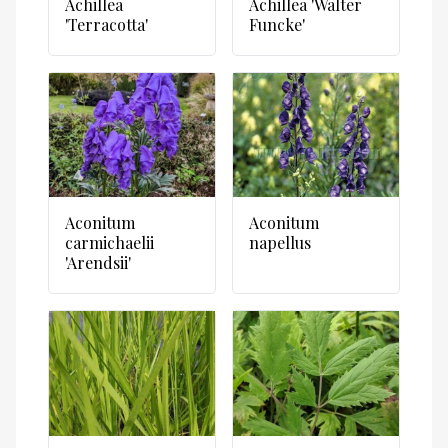
Achillea
Achillea 'Walter
'Terracotta'
Funcke'
Aconitum
Aconitum
carmichaelii
napellus
'Arendsii'