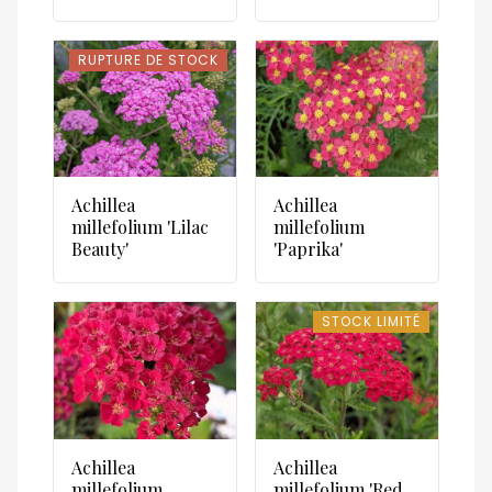
RUPTURE DE STOCK
RUPTURE DE STOCK
Achillea
Achillea
millefolium 'Lilac
millefolium
Beauty'
'Paprika'
STOCK LIMITÉ
STOCK LIMITÉ
Achillea
Achillea
millefolium
millefolium 'Red