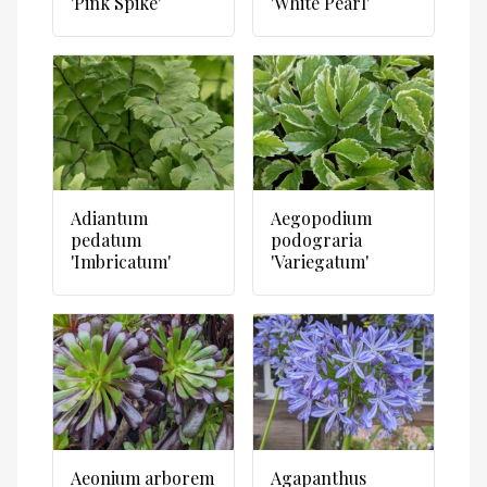
'Pink Spike'
'White Pearl'
Adiantum
Aegopodium
pedatum
podograria
'Imbricatum'
'Variegatum'
Aeonium arborem
Agapanthus