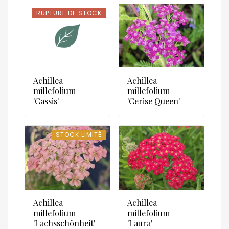
RUPTURE DE STOCK
RUPTURE DE STOCK
Achillea
Achillea
millefolium
millefolium
'Cassis'
'Cerise Queen'
STOCK LIMITÉ
STOCK LIMITÉ
Achillea
Achillea
millefolium
millefolium
'Lachsschönheit'
'Laura'