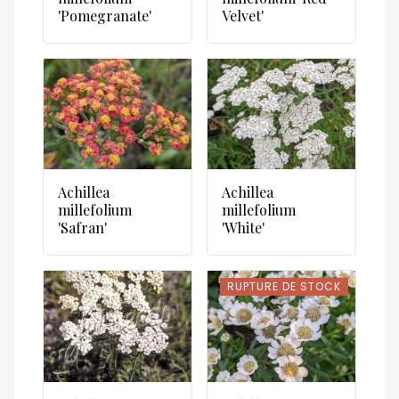
'Pomegranate'
Velvet'
Achillea
Achillea
millefolium
millefolium
'Safran'
'White'
RUPTURE DE STOCK
RUPTURE DE STOCK