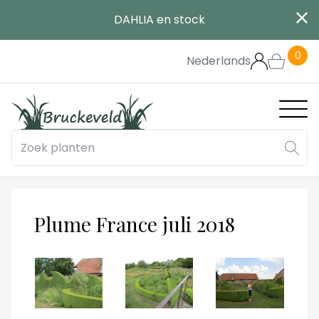
Aller
DAHLIA en stock
au
contenu
0
principal
Nederlands
Main
navig
Plume France juli 2018